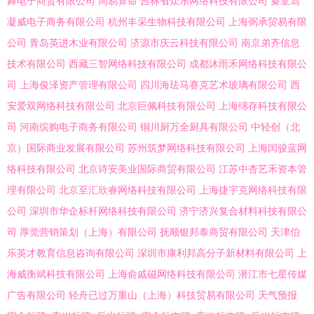
舞电子商贸有限公司
周易算命
吉林省众乐网络科技有限公司
秦皇岛
凝威电子商务有限公司
杭州丰采生物科技有限公司
上海弼承贸易有限
公司
青岛英进木业有限公司
济源市庆云科技有限公司
南京弟齐信息
技术有限公司
西藏三智网络科技有限公司
成都沐雨禾网络科技有限公
司
上海俊泽资产管理有限公司
四川海珐马赛克艺术玻璃有限公司
西
安爱双网络科技有限公司
北京巨佩科技有限公司
上海绵存科技有限公
司
河南缤购电子商务有限公司
铜川厨万全厨具有限公司
中轻创（北
京）国际商业发展有限公司
苏州筑梦网络科技有限公司
上海闰骏蓝网
络科技有限公司
北京诗安美业国际商贸有限公司
江苏中杏艺禾资本管
理有限公司
北京至汇欣睿网络科技有限公司
上海捷宇克网络科技有限
公司
深圳市华企标杆网络科技有限公司
济宁济兴复合材料科技有限公
司
厚觉营销策划（上海）有限公司
抚顺银邦泰商贸有限公司
天津伯
乐英才教育信息咨询有限公司
深圳市康利邦高分子新材料有限公司
上
海威衡斌科技有限公司
上海俞戚磁网络科技有限公司
潜江市七星传媒
广告有限公司
轻舟已过万重山（上海）科技贸易有限公司
天气预报