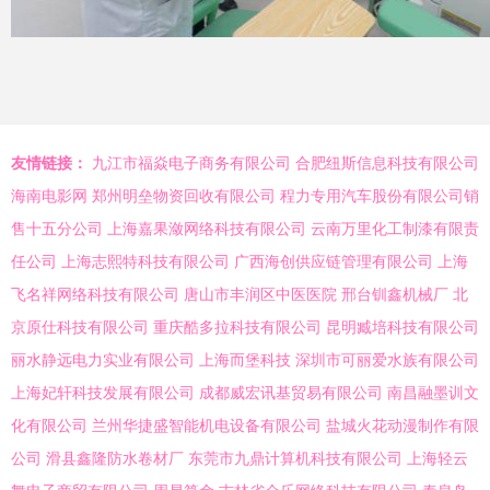
友情链接：
九江市福焱电子商务有限公司
合肥纽斯信息科技有限公司
海南电影网
郑州明垒物资回收有限公司
程力专用汽车股份有限公司销
售十五分公司
上海嘉果潋网络科技有限公司
云南万里化工制漆有限责
任公司
上海志熙特科技有限公司
广西海创供应链管理有限公司
上海
飞名祥网络科技有限公司
唐山市丰润区中医医院
邢台钏鑫机械厂
北
京原仕科技有限公司
重庆酷多拉科技有限公司
昆明臧培科技有限公司
丽水静远电力实业有限公司
上海而堡科技
深圳市可丽爱水族有限公司
上海妃轩科技发展有限公司
成都威宏讯基贸易有限公司
南昌融墨训文
化有限公司
兰州华捷盛智能机电设备有限公司
盐城火花动漫制作有限
公司
滑县鑫隆防水卷材厂
东莞市九鼎计算机科技有限公司
上海轻云