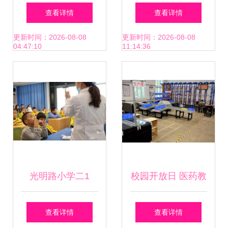
心宣医桥永续 医药
教育升级 固体制剂
查看详情
查看详情
教学器材的诗意探
设备与操作课程改
更新时间：2026-08-08
更新时间：2026-08-08
04:47:10
11:14:36
索
革实践的探索
光明路小学二1
校园开放日 医药教
班“我是眼科小医
学器材展开启健康
查看详情
查看详情